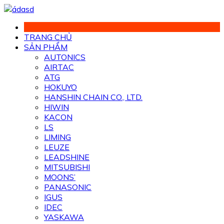
Chuyển
đến
phần
TRANG CHỦ
nội
SẢN PHẨM
dung
AUTONICS
AIRTAC
ATG
HOKUYO
HANSHIN CHAIN CO., LTD.
HIWIN
KACON
LS
LIMING
LEUZE
LEADSHINE
MITSUBISHI
MOONS’
PANASONIC
IGUS
IDEC
YASKAWA