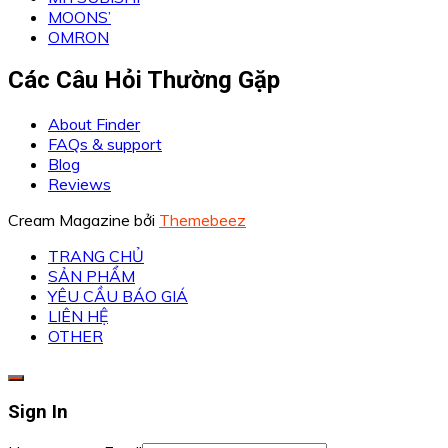
MOONS’
OMRON
Các Câu Hỏi Thường Gặp
About Finder
FAQs & support
Blog
Reviews
Cream Magazine bởi
Themebeez
TRANG CHỦ
SẢN PHẨM
YÊU CẦU BÁO GIÁ
LIÊN HỆ
OTHER
Sign In