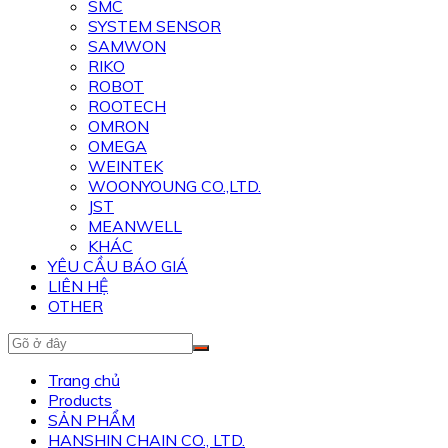
SMC
SYSTEM SENSOR
SAMWON
RIKO
ROBOT
ROOTECH
OMRON
OMEGA
WEINTEK
WOONYOUNG CO.,LTD.
JST
MEANWELL
KHÁC
YÊU CẦU BÁO GIÁ
LIÊN HỆ
OTHER
Trang chủ
Products
SẢN PHẨM
HANSHIN CHAIN CO., LTD.