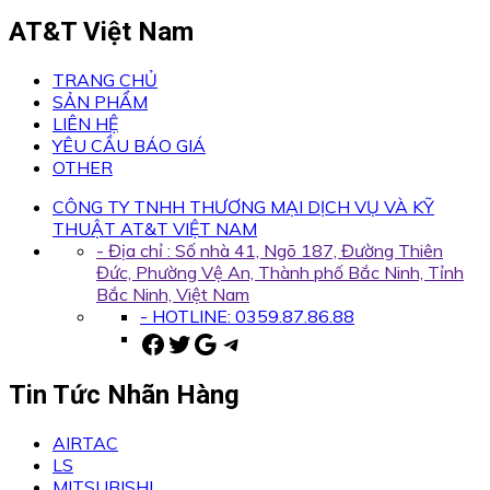
AT&T Việt Nam
TRANG CHỦ
SẢN PHẨM
LIÊN HỆ
YÊU CẦU BÁO GIÁ
OTHER
CÔNG TY TNHH THƯƠNG MẠI DỊCH VỤ VÀ KỸ
THUẬT AT&T VIỆT NAM
- Địa chỉ : Số nhà 41, Ngõ 187, Đường Thiên
Đức, Phường Vệ An, Thành phố Bắc Ninh, Tỉnh
Bắc Ninh, Việt Nam
- HOTLINE: 0359.87.86.88
Facebook
Twitter
Google
Telegram
Tin Tức Nhãn Hàng
AIRTAC
LS
MITSUBISHI